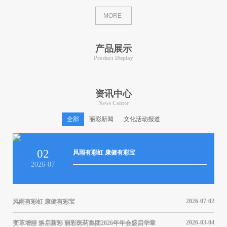
MORE
产品展示
Product Display
资讯中心
News Center
全部
丽彩新闻
文化活动报道
02
风雨有彩虹 康健有彩宝
2026-07
2026-07-02
风雨有彩虹 康健有彩宝
风雨
结表
05-20
2026-03-04
变革增丽 焕启新彩 丽彩医药集团2026年年会盛启华章
变革