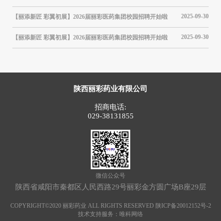
04-25
2025-09-30
【丽添新匠 彩翼初展】2026届丽彩医药集团校园招聘开始啦
筑牢
接受
03-10
2025-09-30
【丽添新匠 彩翼初展】2026届丽彩医药集团校园招聘开始啦
【聚
12-07
陕西丽彩药业有限公司
招商电话:
029-38131855
微信公众号
陕西省咸阳市秦都区人民西路29号丽彩金方圆广场B座29层
COPYRIGHT©2020 丽彩药业 ALL RIGHTS RESERVED 陕ICP备20012152号-2
技术支持服务：
唯科网络