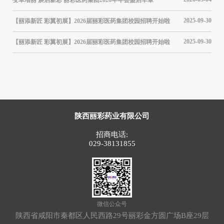
结表
05-20
2025-09-30
【丽添新匠 彩翼初展】2026届丽彩医药集团校园招聘开始啦
筑牢
接受
04-25
2025-09-30
【丽添新匠 彩翼初展】2026届丽彩医药集团校园招聘开始啦
【聚
03-10
12-07
陕西丽彩药业有限公司
招商电话:
029-38131855
微信公众号
陕西省咸阳市秦都区人民西路29号丽彩金方圆广场B座29层