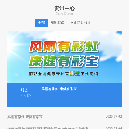
资讯中心
News Center
全部
丽彩新闻
文化活动报道
02
风雨有彩虹 康健有彩宝
2026-07
2026-07-02
风雨有彩虹 康健有彩宝
风雨
2026-03-04
变革增丽 焕启新彩 丽彩医药集团2026年年会盛启华章
变革