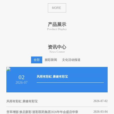
MORE
产品展示
Product Display
资讯中心
News Center
全部
丽彩新闻
文化活动报道
02
风雨有彩虹 康健有彩宝
2026-07
2026-07-02
风雨有彩虹 康健有彩宝
风雨
结表
05-20
2026-03-04
变革增丽 焕启新彩 丽彩医药集团2026年年会盛启华章
变革