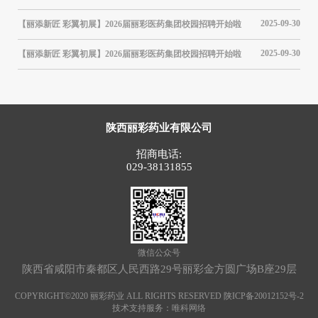
04-25
2025-09-30
【丽添新匠 彩翼初展】2026届丽彩医药集团校园招聘开始啦
筑牢
接受
03-10
2025-09-30
【丽添新匠 彩翼初展】2026届丽彩医药集团校园招聘开始啦
【聚
12-07
陕西丽彩药业有限公司
招商电话:
029-38131855
微信公众号
陕西省咸阳市秦都区人民西路29号丽彩金方圆广场B座29层
COPYRIGHT©2020 丽彩药业 ALL RIGHTS RESERVED 陕ICP备20012152号-2
技术支持服务：
唯科网络