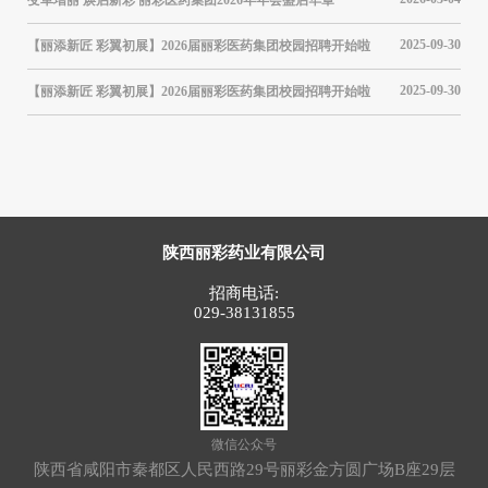
结表
05-20
2025-09-30
【丽添新匠 彩翼初展】2026届丽彩医药集团校园招聘开始啦
筑牢
接受
04-25
2025-09-30
【丽添新匠 彩翼初展】2026届丽彩医药集团校园招聘开始啦
【聚
03-10
12-07
陕西丽彩药业有限公司
招商电话:
029-38131855
微信公众号
陕西省咸阳市秦都区人民西路29号丽彩金方圆广场B座29层