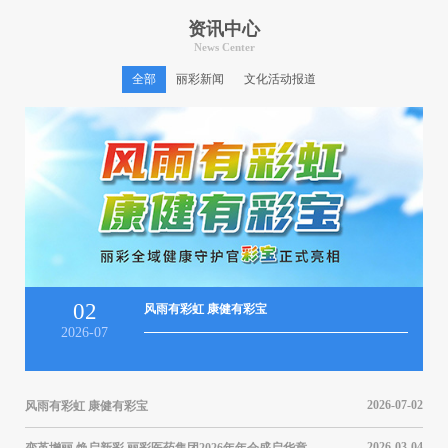
资讯中心
News Center
全部
丽彩新闻
文化活动报道
02
风雨有彩虹 康健有彩宝
2026-07
2026-07-02
风雨有彩虹 康健有彩宝
风雨
2026-03-04
变革增丽 焕启新彩 丽彩医药集团2026年年会盛启华章
变革